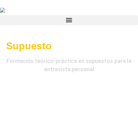
supuestos entrevista policía
Supuesto
POL
nacional
Formación teórico-práctica en supuestos para la
entrevista personal
COMPLEMENTA LA PREPARACIÓN DE LA ENTREVISTA
DE TU ACADEMIA CON UNA FORMACIÓN EXHAUSTIVA
EN SUPUESTOS